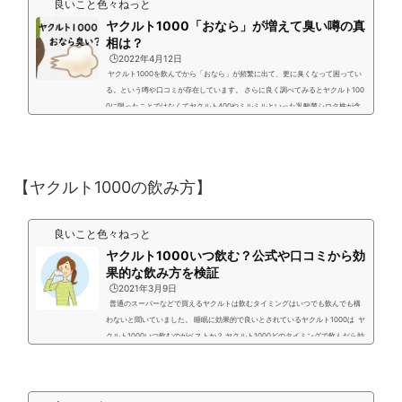
良いこと色々ねっと
ヤクルト1000「おなら」が増えて臭い噂の真
相は？
🕒️2022年4月12日
ヤクルト1000を飲んでから「おなら」が頻繁に出て、更に臭くなって困ってい
る。という噂や口コミが存在しています。 さらに良く調べてみるとヤクルト100
0に限ったことではなくてヤクルト400やミルミルといった乳酸菌シロタ株が含
まれているヤクルト製品全般でも同じような現象がおきています。 「おなら」の
正体と「おなら」の種類なども含めてその真偽を探っていきます。 「おなら」
がでる理由と種類 おならの正体は 口や鼻から体内に取り入れた空気や食物を腸
内細菌が消化する過程で発生...
【ヤクルト1000の飲み方】
良いこと色々ねっと
ヤクルト1000いつ飲む？公式や口コミから効
果的な飲み方を検証
🕒️2021年3月9日
普通のスーパーなどで買えるヤクルトは飲むタイミングはいつでも飲んでも構
わないと聞いていました。 睡眠に効果的で良いとされているヤクルト1000は ヤ
クルト1000いつ飲むのがベストか？ ヤクルト1000どのタイミングで飲んだら効
果的なのか？ 調べてみましたらヤクルト公式ページで答えがありました。 結論
としては、いつ飲んだら効果的な飲み方なのかタイミングというのは一切無くヤ
クルト1000は朝でも昼でも夜でも、いつ飲んでも良いとのことでした。 ただ個
人的な見解ではヤクルト1000を...