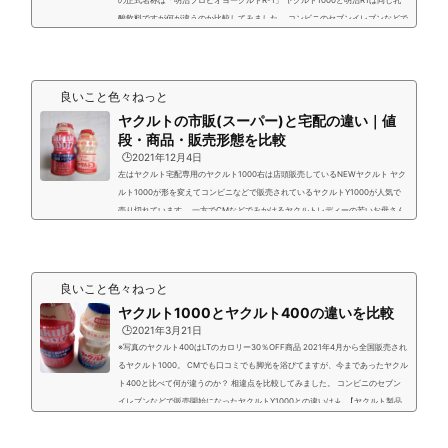
の正式名称は「明治プロビオヨーグルトR-1」 ヤクルト1000と明治R1は同じ乳
酸飲料ですが何が違うのか比較してみました。 コンビニのセブンイレブンなどで
販売開始になったヤクルトY1000との比較記事は↓ 【ヤクルト製品の違いの記
事】ヤクルト1000と他商品の違いの記事は他にもありますのでご興味のある方
はご覧ください。 ヤクルトY1000とヤクルト1000の違いを比較｜５つの違い ヤ
クルト1000とヤクルト400の違いを比較 ヤ...
良いこと色々ねっと
ヤクルトの市販(スーパー)と宅配の違い｜値
段・商品・販売形態を比較
🕒️2021年12月4日
左はヤクルト宅配専用のヤクルト1000右は店頭販売しているNEWヤクルト ヤク
ルト1000が形を変えてコンビニなどで販売されているヤクルトY1000が人気で
売り切れています。 一方でCMなどでみかけるヤクルトレディーの若いお母さん
が制服を着てバイクにまたがり走っている姿も町中でみかけます。 ヤクルトはコ
ンビニでも買えますが会社の事務所などにヤクルトレディーさんが訪問してジョ
アなどを買う時もありますね。 ヤクルトの宅配の訪問販売の商品とスーパーやコ
ンビニの市販で買えるヤクルト製品にと比べて ...
良いこと色々ねっと
ヤクルト1000とヤクルト400の違いを比較
🕒️2021年3月21日
※写真のヤクルト400はLTのカロリー30％OFF商品 2021年4月から全国販売され
るヤクルト1000。 CMでも口コミでも脚光を浴びてますが、今まであったヤクル
ト400と比べて何が違うのか？ 相違点を比較してみました。 コンビニのセブン
イレブンなどで販売開始になったヤクルトY1000との違いは↓ 【ヤクルト製品
の違いの記事】ヤクルト1000と他商品の違いの記事は他にもありますのでご興
味のある方はご覧ください。 ヤクルト1000と明治R-1の違い｜５項目を比較した