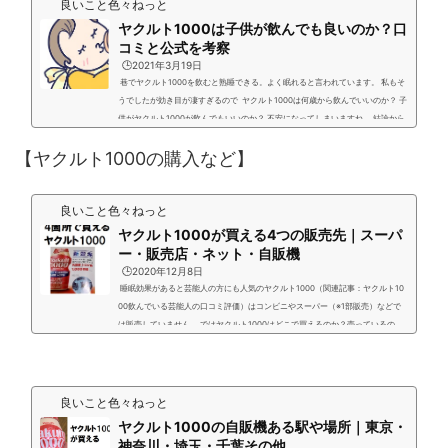
良いこと色々ねっと
ヤクルト1000は子供が飲んでも良いのか？口
コミと公式を考察
🕒️2021年3月19日
巷でヤクルト1000を飲むと熟睡できる。よく眠れると言われています。 私もそ
うでしたが効き目が凄すぎるので ヤクルト1000は何歳から飲んでいいのか？ 子
供がヤクルト1000が飲んでもいいのか？ 不安になってしまいますね。 結論から
ですがヤクルト公式サイトのヤクルト1000のQ&Aにて 「ヤクルト1000は未成年
【ヤクルト1000の購入など】
子供対象ではないけれども、飲ませても構わない」 とあります。 また多くのTwi
tterでも子供に飲ませているツイートもあります。 公式サイトの見解や巷のツイ
ートな...
良いこと色々ねっと
ヤクルト1000が買える4つの販売先｜スーパ
ー・販売店・ネット・自販機
🕒️2020年12月8日
睡眠効果があると芸能人の方にも人気のヤクルト1000（関連記事：ヤクルト10
00飲んでいる芸能人の口コミ評価）はコンビニやスーパー（※1部販売）などで
は販売していません。 ではヤクルト1000はどこで買えるのか？売っているの
か？というと売っている場所が限られます。 ヤクルト1000は基本は訪問販売の
商品になっていますが1部のスーパーや自販機では購入できます。 価格は1本140
円（税別130円）。7本セット980円（税別910円）価格は値引き割引販売などは
一切せず必ず定価販売になっています。 また最近では...
良いこと色々ねっと
ヤクルト1000の自販機ある駅や場所｜東京・
神奈川・埼玉・千葉その他