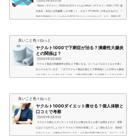
🕒️2021年3月21日
Yakult（ヤクルト）1000の公式サイトには Yakult（ヤクルト）1000｜TOP. 届
出表示：本品には乳酸菌 シロタ株（Ｌ．カゼイ YIT 9029）が含まれるので、一
時的な精神的ストレスがかかる状況でのストレスをやわらげ、また、睡眠の質
（眠りの深さ、すっきりとした目覚め）を高める機能があります。 とありま
す。 実は私も飲んでいてストレスフリーになっている？という感覚があります。
それは朝の目覚めがとにかく良いからです。朝のイヤイヤが無いのです。 また巷
の口コミでもイライラが無くなったなどが...
良いこと色々ねっと
ヤクルト1000で下痢症が治る？潰瘍性大腸炎
との関係は？
🕒️2021年3月30日
ヤクルト製品の乳酸飲料を飲むと下痢になる。というような口コミなどが多く
みうけられています。 一方でヤクルト製品を飲むと下痢気味だった日常から解放
されて良くなった方などもいます。 お腹の調子が酷くなる病気として大人の方に
多いのは潰瘍性大腸炎や過敏性腸症候群という病状です。 両者とも原因は不明で
特に潰瘍性大腸炎は難病指定されている病気です。 有名な話で安倍元首相も幼少
期より潰瘍性大腸炎で総理大臣を2度も辞任するするなど大変な病気として脚光
を浴びたこともあるほどです。&nbs...
良いこと色々ねっと
ヤクルト1000ダイエット痩せる？個人体験と
口コミで考察
🕒️2021年3月31日
ヤクルトを飲むとダイエットできるとか痩せれるとか巷では聞きますが、実際
にはどうなのでしょうか？ ヤクルト1000が登場して、よく眠れるとか、花粉症
が治ったとか、が脚光を浴びています。 その他の効果で痩せれる、ダイエットで