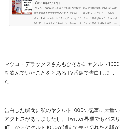
🕒️2020年12月17日
ヤクルト1000の存在を知ったのはTVのお笑い芸人でNHKの朝のでもおなじみの
華丸大吉さんの大吉先生のとあるTVで話した一言がキッカケでした。 その後
色々とTwitterやネットで色々と口コミなどでヤクルト1000を調べてヤクルト10
00の口コミをまとめてみました。 ただ中にはヤクルト1000の効果や効能など一
切感じられない人もいましたので合う合わないはもちろんあると思います。 実際
に飲んでみた結果の記事は↓ 【関連記事】ヤクルト1000が買える限定４つの販
売窓口ヤクルト1000を格安に手に入れる...
マツコ・デラックスさんもひそかにヤクルト1000
を飲んでいたことをとあるTV番組で告白しまし
た。
告白した瞬間に私のヤクルト1000の記事に大量の
アクセスがありましたし、Twitter界隈でもバズり
町中からヤクルト1000が消えて売り切れたと騒が