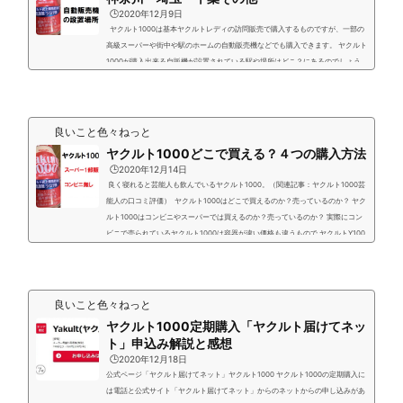
🕒️2020年12月9日
ヤクルト1000は基本ヤクルトレディの訪問販売で購入するものですが、一部の
高級スーパーや街中や駅のホームの自動販売機などでも購入できます。 ヤクルト
1000が購入出来る自販機が設置されている駅や場所はどこ？にあるのでしょう
か？ 結論から主にヤクルト1000を販売している自販機がある場所は3点 東京都
内・近郊の駅（ホーム内・駅構内）のYakult自販機 ヤクルト販売店のYakult自販
機 人が多く集まる場所（飛行場・ショッピングセンターなど） 詳しい場所は記
事内に記載してあります。 ま...
良いこと色々ねっと
ヤクルト1000どこで買える？４つの購入方法
🕒️2020年12月14日
良く寝れると芸能人も飲んでいるヤクルト1000。（関連記事：ヤクルト1000芸
能人の口コミ評価） ヤクルト1000はどこで買えるのか？売っているのか？ ヤク
ルト1000はコンビニやスーパーでは買えるのか？売っているのか？ 実際にコン
ビニで売られているヤクルト1000は容器が違い価格も違うもので ヤクルトY100
0という商品で1本定価162円（税込み）です。 2021年10月からはヤクルト1000
と同じ成分のヤクルトY1000がコンビニのセブンイレブンやファミマなどやスー
パーのイオンなどでも購入できるように発売に...
良いこと色々ねっと
ヤクルト1000定期購入「ヤクルト届けてネッ
ト」申込み解説と感想
🕒️2020年12月18日
公式ページ「ヤクルト届けてネット」ヤクルト1000 ヤクルト1000の定期購入に
は電話と公式サイト「ヤクルト届けてネット」からのネットからの申し込みがあ