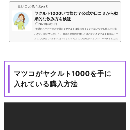
良いこと色々ねっと
ヤクルト1000いつ飲む？公式や口コミから効
果的な飲み方を検証
🕒️2021年3月9日
普通のスーパーなどで買えるヤクルトは飲むタイミングはいつでも飲んでも構
わないと聞いていました。 睡眠に効果的で良いとされているヤクルト1000は ヤ
クルト1000いつ飲むのがベストか？ ヤクルト1000どのタイミングで飲んだら効
果的なのか？ 調べてみましたらヤクルト公式ページで答えがありました。 結論
としては、いつ飲んだら効果的な飲み方なのかタイミングというのは一切無くヤ
クルト1000は朝でも昼でも夜でも、いつ飲んでも良いとのことでした。 ただ個
人的な見解ではヤクルト1000を...
マツコがヤクルト1000を手に
入れている購入方法