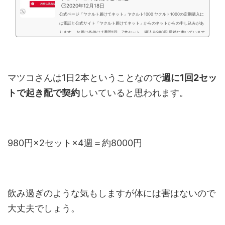
🕒️2020年12月18日
公式ページ「ヤクルト届けてネット」ヤクルト1000 ヤクルト1000の定期購入に
は電話と公式サイト「ヤクルト届けてネット」からのネットからの申し込みがあ
ります。 お届け条件は 1週間1回 7本セット 税込み980円 最後に書いています
がネット契約でのメリット（キャンペーン特典など）も沢山ありますのでおスス
メです。 ※2021年3月現在「7本無料キャンペーン」が実施されていますが4週間
以上のお試しが前提です。 必ずお近くのヤクルト販売店・宅配センターからヤク
ルトレディがお伺いして商品を渡すシ...
マツコさんは1日2本ということなので
週に1回2セッ
トで起き配で契約
しいていると思われます。
980円×2セット×4週＝約8000円
飲み過ぎのような気もしますが体には害はないので
大丈夫でしょう。