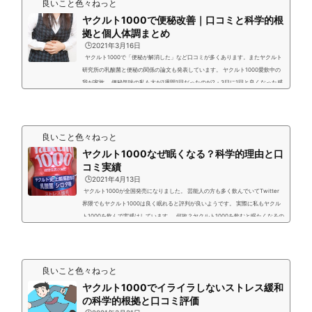
良いこと色々ねっと
ヤクルト1000で便秘改善｜口コミと科学的根
拠と個人体調まとめ
🕒️2021年3月16日
ヤクルト1000で「便秘が解消した」など口コミが多くあります。またヤクルト
研究所の乳酸菌と便秘の関係の論文も発表しています。 ヤクルト1000愛飲中の
我が家族。 便秘気味の私も大が1週間1回だったのが2・3日に1回と良くなった感
じもあります。ただ母は日頃から便秘でないので毎日便通あり比較対象になりま
せん。(笑) 更に実際のヤクルト1000と便秘に関しての巷の口コミを集めてみま
した。 また便通に関しての肌荒れが良くなったという報告もありました。↓ ヤ
クルト1000の乳酸菌シロタ株の便秘...
良いこと色々ねっと
ヤクルト1000なぜ眠くなる？科学的理由と口
コミ実績
🕒️2021年4月13日
ヤクルト1000が全国発売になりました。 芸能人の方も多く飲んでいてTwitter
界隈でもヤクルト1000は良く眠れると評判が良いようです。 実際に私もヤクル
ト1000を飲んで実感はしています。 何故？ヤクルト1000を飲むと眠たくなるの
か？ ヤクルト1000は依存性が高くヤバいのか？ ヤクル1000に何か睡眠向上する
成分が入っているのか？ ヤクルト1000が眠たくなる科学的根拠はあるのか？ 一
部ではヤクルト1000はヤバい？などとも言われていますが、調べてみたら科学
的根拠のデーターも発表されていましたので...
良いこと色々ねっと
ヤクルト1000でイライラしないストレス緩和
の科学的根拠と口コミ評価