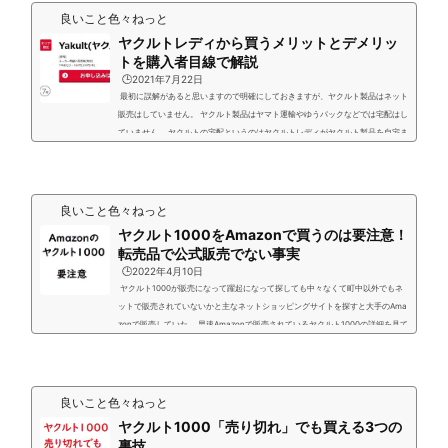
ンター販売店を探す」で検索して地元の配送...
良いこと色々ねっと
ヤクルトレディから買うメリットとデメリッ
トを購入者目線で解説
🕒️2021年7月22日
最初に誤解があると思いますので明確にしておきますが、ヤクルト製品はネット
販売はしていません。 ヤクルト製品はヤマト運輸やゆうパックなどでは宅配はし
ていません。 ヤクルトの宅配というのはヤクルトレディがヤクルト製品を自宅ま
で訪問して配達販売すること。 ヤクルト1000が店舗販売してないと知ってヤク
ルト販売店で購入したりネットで調べたりしたりした結果・・・・ テレビでもC
Mしている 「ヤクルト届けてネット」を申し込みししてみました。 ヤクルトの
宅配のサービスを受けるようになって...
良いこと色々ねっと
ヤクルト1000をAmazonで買うのは要注意！
転売品で公式販売でない事実
🕒️2022年4月10日
ヤクルト1000が販売になって躍起になって探しても中々なくて町中以外でもネ
ットで販売されていないかと主なネットショッピングサイトを探すと大手のAma
zonで販売していた。 早速Amazonで販売されているヤクルト1000の詳細を見て
みると、どうもおかしい？先ず最初に価格が異常に高いし販売元もヤクルト販売
店でない見たことも聞いたこともない店舗？ おかしく思いヤクルト本社に直接問
い合わせしてみたら驚く内容でした。 結論からAmazonで販売しているヤクルト
1000はヤクルト販売店とは一切関連が無い とい...
良いこと色々ねっと
ヤクルト1000「売り切れ」でも買える3つの
裏技