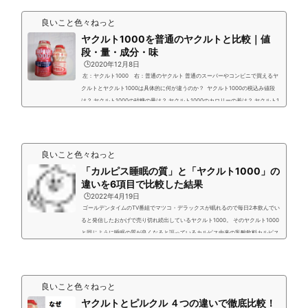
結果 カルピス由来「届く強さの乳酸菌」とヤ...
良いこと色々ねっと
ヤクルト1000を普通のヤクルトと比較｜値
段・量・成分・味
🕒️2020年12月8日
左：ヤクルト1000 右：普通のヤクルト 普通のスーパーやコンビニで買えるヤ
クルトとヤクルト1000は具体的に何が違うのか？ ヤクルト1000の税込み値段
は？ ヤクルト1000の砂糖の量は？ ヤクルト1000のカロリーの差は？ ヤクルト1
000の成分は？ ヤクルト1000の乳酸菌の違いは？ ヤクルト1000の味は？ 実際
にヤクルト1000を買って値段や大きさや味わいなどを比較してみました。 ヤク
ルト400とヤクルト1000の違いについての記事は↓ コンビニのセブンイレブン
などで販売開始になったヤクルトY1000と...
良いこと色々ねっと
「カルピス睡眠の質」と「ヤクルト1000」の
違いを6項目で比較した結果
🕒️2022年4月19日
ゴールデンタイムのTV番組でマツコ・デラックスが眠れるので毎日2本飲んでい
ると発信したおかげで売り切れ続出しているヤクルト1000。 そのヤクルト1000
と同じように睡眠の質が良くなると謳っているカルピス由来の乳酸飲料カルピス
由来の睡眠の質「届く強さの乳酸菌」がアサヒ飲料から販売されています。 随分
と前から販売されていましたが昨今のヤクルト1000ブームで長澤 まさみさんが
出演しているCMが多く放送され始めまたような気がします。 私も試しに数本飲
用してみましたが・・・ ヤクルト1000とカル...
良いこと色々ねっと
ヤクルトとピルクル ４つの違いで徹底比較！