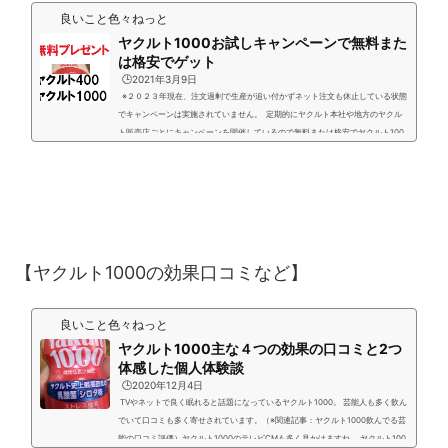
良いこと色々ねっと
ヤクルト1000お試しキャンペーンで無料また
は格安でゲット
🕒️2021年3月9日
※２０２３年現在、注文過剰で生産が追い付かずネット注文も休止している状態
でキャンペーンは実施されていません。 定期的にヤクルト本社や地方のヤクル
ト販売店ごとにキャンペーンを開催しているので無料または格安でヤクルト100
0などのヤクルト製品をゲットすることができます。 地域の方はGoogleで「○○
県○○市 ヤクルト販売」で検索すると地元のヤクルト販売店で実施しているヤ
クルト1000のキャンペーンがみつかるかもしれませんよ。 公式サイト「宅配セ
ンター販売店を探す」で検索して地元の配送...
【ヤクルト1000の効果口コミなど】
良いこと色々ねっと
ヤクルト1000主な４つの効果の口コミと2つ
体感した個人体験談
🕒️2020年12月4日
TVやネットで良く眠れると話題になっているヤクルト1000。 芸能人も多く飲ん
でいて口コミも多く寄せされています。（※関連記事：ヤクルト1000飲んでる芸
能の口コミ評価）ヤクルト1000のテレビCMも多く見かけますね。 ヤクルト100