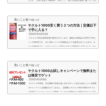
ります。 お届け条件は 1週間1回 7本セット 税込み980円 最後に書いています
がネット契約でのメリット（キャンペーン特典など）も沢山ありますのでおスス
メです。 ※2021年3月現在「7本無料キャンペーン」が実施されていますが4週間
以上のお試しが前提です。 必ずお近くのヤクルト販売店・宅配センターからヤク
ルトレディがお伺いして商品を渡すシ...
良いこと色々ねっと
ヤクルト1000安く買う２つの方法｜定価以下
で手に入る？
🕒️2021年3月24日
ヤクルト1000は原則定価で販売されています。値段は1本税込み140円で7本セ
ットで980円です。 また1部スーパーや百貨店などでも販売されていますが、や
はり定価販売です。なぜならヤクルト製品の大半は訪問販売に設定されているか
らです。 では定価販売以外でも安く入手する方法はあるのか？ ヤクルト1000は
基本どこでもいつでも定価販売 他の記事にも記載していますがコンビニやスーパ
ーで販売されているヤクルト製品以外の大半はヤクルト販売店に所属しているヤ
クルトレディといわれる主婦の人達が訪...
良いこと色々ねっと
ヤクルト1000お試しキャンペーンで無料また
は格安でゲット
🕒️2021年3月9日
※２０２３年現在、注文過剰で生産が追い付かずネット注文も休止している状態
でキャンペーンは実施されていません。 定期的にヤクルト本社や地方のヤクル
ト販売店ごとにキャンペーンを開催しているので無料または格安でヤクルト100
0などのヤクルト製品をゲットすることができます。 地域の方はGoogleで「○○
県○○市 ヤクルト販売」で検索すると地元のヤクルト販売店で実施しているヤ
クルト1000のキャンペーンがみつかるかもしれませんよ。 公式サイト「宅配セ