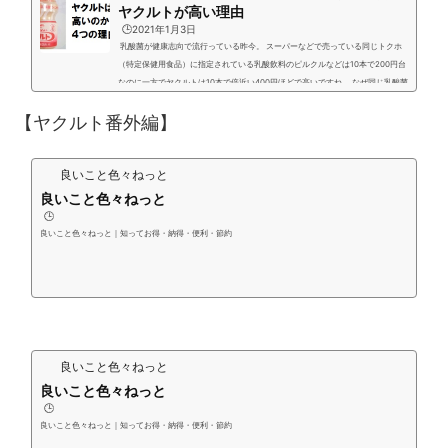
ヤクルトが高い理由
🕒️2021年1月3日
乳酸菌が健康志向で流行っている昨今。 スーパーなどで売っている同じトクホ
（特定保健用食品）に指定されている乳酸飲料のピルクルなどは10本で200円台
なのに一方でヤクルトは10本で倍近い400円ほどで高いですね。 なぜ同じ乳酸菌
なのにヤクルトは高いのか？また値引きされないのか？スーパーなのでよく販売
【ヤクルト番外編】
されているヤクルトとピルクルを例にとって比較してみました。ヤクルトが他の
乳酸飲料より高いには４つの理由がありました。 乳酸飲料の違い 研究開発費な
ど予算の違い 販売形態による価格設定 ブラ...
良いこと色々ねっと
良いこと色々ねっと
🕒️
良いこと色々ねっと｜知ってお得・納得・便利・節約
良いこと色々ねっと
良いこと色々ねっと
🕒️
良いこと色々ねっと｜知ってお得・納得・便利・節約