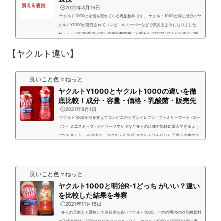
🕒️2022年3月16日
ヤクルト1000は今最も売れている乳酸飲料です。 ヤクルト1000と同じ成分のヤ
クルトY1000が発売されてコンビニやスーパーなどで買えるようになりました
が・・・ 1本150円ほど高い高級乳酸飲料にも関わらず店頭に並んだら直ぐに販
売してしまい毎日在庫切れでヤクルト1000の売り切れが続いています。 CMもバ
【ヤクルト違い】
ンバン打っていて芸能人も多く飲んでSMSではバズって更に売り切れが加速して
います。 特に花粉症に効くといって購入が加速しています。 ヤクルト1000が人
気過ぎて近所のヤクルト営業所の自販機です...
良いこと色々ねっと
ヤクルトY1000とヤクルト1000の違いを徹
底比較！成分・容量・価格・乳酸菌・販売先
🕒️2021年9月1日
ヤクルト1000が形を変えてコンビニのセブンイレブン · ファミリーマート · ロー
ソン · ミニストップ · デイリーヤマザキなど多くの店舗で気軽に購入できるよう
になりました。 その名も ヤクルトY1000(ヤクルトワイセン） 芸能人の中でも
愛飲されている方も多く最近ではジャニーズWEST 桐山照史くんがヤクルト100
0を飲んでいるとラジオで告知していましたね。→別記事：ヤクルト1000飲んで
る芸能人の口コミ評価 今までのヤクルト1000は基本ヤクルトレディが訪問販売
する商品で1部の店舗販売や自販機での購...
良いこと色々ねっと
ヤクルト1000と明治R-1どっち がいい？違い
を比較した結果を考察
🕒️2021年11月15日
多くの芸能人も愛飲して注目度も高いヤクルト1000。一方の明治のR1乳酸飲料