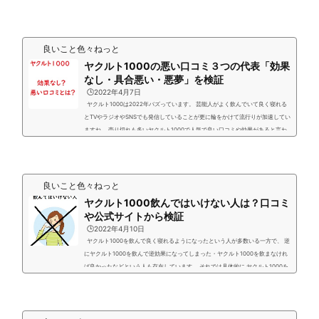
きるのか個人的感想も含めて口コミなどを拾ってみました。 【個人体験】ヤク
ルト1000ではダイエットできてる？実際は ヤクルト1000を飲み始めて痩せた
かと言うと微妙な感じです。 確かにお腹の調子は良くなっている気もします。
↓ 便通...
良いこと色々ねっと
ヤクルト1000の悪い口コミ３つの代表「効果
なし・具合悪い・悪夢」を検証
🕒️2022年4月7日
ヤクルト1000は2022年バズっています。 芸能人がよく飲んでいて良く寝れる
とTVやラジオやSNSでも発信していることが更に輪をかけて流行りが加速してい
ますね。 売り切れも多いヤクルト1000で人気で良い口コミや効果があると言わ
れている一方で逆に効果が無いとか飲んで逆効果だったなどヤクルト1000はヤ
バいと悪い口コミもあります。 実際にどのような感じなのかネット界隈で拾って
みましたのでご紹介します。 人によっては効果があるないは本当に個人差がある
ということですね。ただ悪い口コミや効果...
良いこと色々ねっと
ヤクルト1000飲んではいけない人は？口コミ
や公式サイトから検証
🕒️2022年4月10日
ヤクルト1000を飲んで良く寝れるようになったという人が多数いる一方で、 逆
にヤクルト1000を飲んで逆効果になってしまった・ヤクルト1000を飲まなけれ
ば良かったなどという人も存在しています。 それでは具体的に ヤクルト1000を
飲んで逆効果になったしまった内容やどんな人がヤクルト1000を飲んではいけ
ないかを 口コミやメーカーの公式サイトからも含めてご紹介していきます。 ヤ
クルト1000で逆効果だった人の口コミ3選 副作用という言葉は対象ではありま
せんがヤクルト1000...