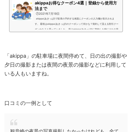
akippaお得なクーポン4選｜登録から使用方
法まで
🕒️2021年7月19日
akippa(あきっぱ!)で駐車の予約する画面にクーポンの入力欄が表示されま
す。 最初はakippa(あきっぱ!)のクーポンって何かな？契約して貰える割引クー
ポンかな？と思っていました。 昔はakippa(あきっぱ!)に契約した時にはただ昔
は招待コードというものがり初回無料のクーポンがありましたが現在は終了して
います。 暫くして登録したメールにakippa(あきっぱ!）から10%割引クーポンな
どのお知らせが届くようになり、時期が合えば利用していました。 またメールに
よるクーポン配布以外に akippa(あ...
「akippa」の駐車場に夜間停めて、日の出の撮影や
夕日の撮影または夜間の夜景の撮影などに利用して
いる人もいますね。
口コミの一例として
観音崎の夜景の写真撮影したかったけれども、全て