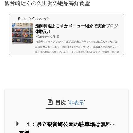
観音崎近くの久里浜の絶品海鮮食堂
良いこと色々ねっと
漁師料理よこすかメニュー紹介で実食ブログ
体験記！
🕒️2019年10月1日
観音崎にドライブしたついでに久里浜港まで行ってみた折に立ち寄ったお店
が 海鮮丼が食べられる「漁師料理よこすか」でした。 場所は久里浜のフェリー
乗り場の裏側に位置しています。 食べた場所は1Fの大食堂で、雰囲気は正に団
体用の食堂、大学の学食といった感じでお世辞にも良くはない。 期待せずに注文
したら、これが大当たり、決して安くは無かったのですが、とても美味しく2度
訪問してしまいました。（笑） 注文した品物とメニューを写真付きでご案内しま
す。また、お勧めのここでしか買え...
目次
[
非表示
]
１：県立観音崎公園の駐車場は無料・