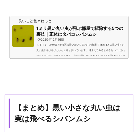
良いこと色々ねっと
1ミリ黒い丸い虫が飛ぶ部屋で駆除する5つの
裏技｜正体はタバコシバンムシ
🕒️2020年12月16日
右下：１～2mmほどの2匹の黒い丸い虫 家の中の部屋で1mmほどの黒い小さい
丸い虫がモゾモゾとゆっくりと歩いています。 捕まえてみると小さなハエ（ショ
ウジョウバエ）ではありません。小さな黒いテントウムシのような飛ばない？小
さな黒い丸い虫です。 どこかきたのかもわかりません。少しみていると羽を広げ
て飛んでいきました！時には台所で大量発生して飛んでいる黒い小さい丸い
虫。 虫眼鏡で見てみると小さいカブトムシのメスのような黒い殻で覆われた甲虫
です。 ※もし違う形の「ちょうちょ」のよ...
【まとめ】黒い小さな丸い虫は
実は飛べるシバンムシ