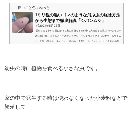
良いこと色々ねっと
1ミリ程の黒いゴマのような飛ぶ虫の駆除方法
から生態まで徹底解説「シバンムシ」
🕒️2021年5月23日
暖かくなる春から夏にかけて家の台所など家の中で大発生する黒ゴマのような小
さい丸い虫。 よくみると小さなカナブン・テントウムシのような甲虫（カブトム
シなど硬い殻をもつ虫）です。 その虫の名前は「シバンムシ」 人の食料品を餌
として増えて成虫になってプーンと部屋の中を飛び回りゴソゴソと歩き回りま
す。 ハエとは違い発生源がよくわらかないので面倒な黒いゴマ虫です。 特に人
に直接害をあたえるような虫でないのでマスコットで販売されたりして愛でる人
たちも多くいます。 ショコタン...
幼虫の時に植物を食べる小さな虫です。
家の中で発生する時は使わなくなった小麦粉などで
繁殖して