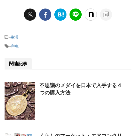
コ」の商品説明(function(b,c,f,g,a,d,e)...
-
生活
-
害虫
関連記事
不思議のメダイを日本で入手する４
つの購入方法
くらしのマーケット・エアコンクリ