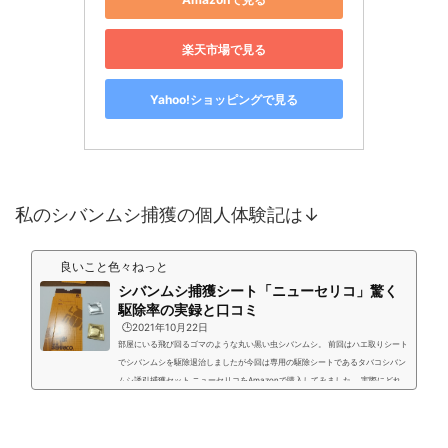
楽天市場で見る
Yahoo!ショッピングで見る
私のシバンムシ捕獲の個人体験記は↓
良いこと色々ねっと
シバンムシ捕獲シート「ニューセリコ」驚く
駆除率の実録と口コミ
🕒️2021年10月22日
部屋にいる飛び回るゴマのような丸い黒い虫シバンムシ。 前回はハエ取りシート
でシバンムシを駆除退治しましたが今回は専用の駆除シートであるタバコシバン
ムシ誘引捕獲セット ニューセリコをAmazonで購入してみました。 実際にどれ
くらい効果があるのか試してみました。 その中でタバコシバンムシ誘引捕獲セッ
ト ニューセリコの商品の組み立てや取り付けや効果などの実情や得た裏技なども
得ることができましたのでご紹介します。 シバンムシ捕獲シート「 ニューセリ