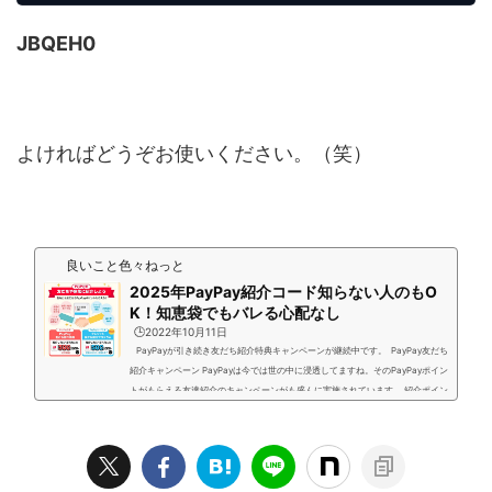
JBQEH0
よければどうぞお使いください。（笑）
良いこと色々ねっと
2025年PayPay紹介コード知らない人のもO
K！知恵袋でもバレる心配なし
🕒️2022年10月11日
PayPayが引き続き友だち紹介特典キャンペーンが継続中です。 PayPay友だち
紹介キャンペーン PayPayは今では世の中に浸透してますね。そのPayPayポイン
トがもらえる友達紹介のキャンペーンがも盛んに実施されています。 紹介ポイン
トを貰うために知っている人から「PayPay紹介コード」を紹介されてポイント
を付与されるのであれば安心ですね。 ↑上は私のpaypay紹介コード「 07-XH
82PYJ 」よければどうぞお使いください。 しかし 知恵袋や掲示板などネット
上の知らない人のPayPay紹...